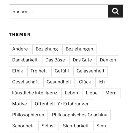
Suchen
Suche
nach:
THEMEN
Andere
Beziehung
Beziehungen
Dankbarkeit
Das Böse
Das Gute
Denken
Ethik
Freiheit
Gefühl
Gelassenheit
Gesellschaft
Gesundheit
Glück
Ich
künstliche Intelligenz
Leben
Liebe
Moral
Motive
Offenheit für Erfahrungen
Philosophieren
Philosophisches Coaching
Schönheit
Selbst
Sichtbarkeit
Sinn