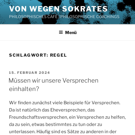
Zum
VON WEGEN SOKRATES
Inhalt
PHILOSOPHISCHES CAFÉ | PHILOSOPHISCHE COACHINGS
springen
Menü
SCHLAGWORT:
REGEL
VERÖFFENTLICHT
15. FEBRUAR 2024
AM
Müssen wir unsere Versprechen
einhalten?
Wir finden zunächst viele Beispiele für Versprechen.
Da ist natürlich das Eheversprechen, das
Freundschaftsversprechen, ein Versprechen zu helfen,
da zu sein, etwas bestimmtes zu tun oder zu
unterlassen. Häufig sind es Sätze zu anderen in der