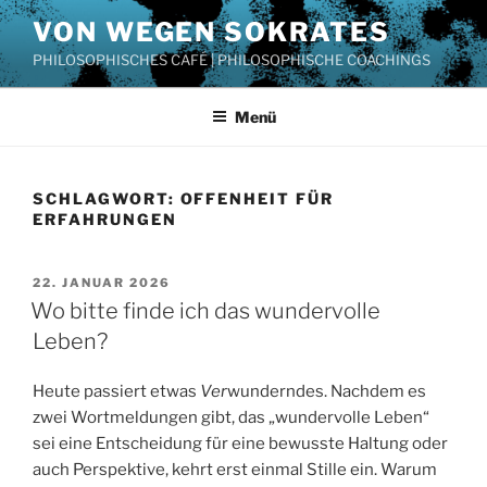
Zum
VON WEGEN SOKRATES
Inhalt
PHILOSOPHISCHES CAFÉ | PHILOSOPHISCHE COACHINGS
springen
Menü
SCHLAGWORT:
OFFENHEIT FÜR
ERFAHRUNGEN
VERÖFFENTLICHT
22. JANUAR 2026
AM
Wo bitte finde ich das wundervolle
Leben?
Heute passiert etwas
Ver
wunderndes. Nachdem es
zwei Wortmeldungen gibt, das „wundervolle Leben“
sei eine Entscheidung für eine bewusste Haltung oder
auch Perspektive, kehrt erst einmal Stille ein. Warum