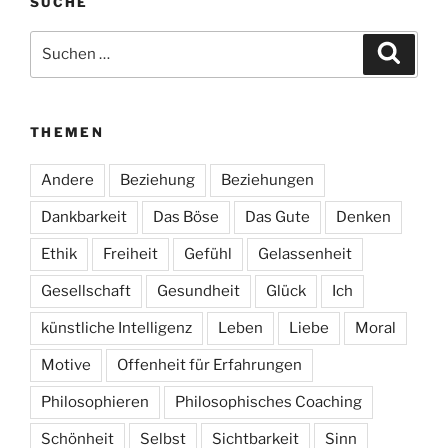
SUCHE
Suchen
Suche
nach:
THEMEN
Andere
Beziehung
Beziehungen
Dankbarkeit
Das Böse
Das Gute
Denken
Ethik
Freiheit
Gefühl
Gelassenheit
Gesellschaft
Gesundheit
Glück
Ich
künstliche Intelligenz
Leben
Liebe
Moral
Motive
Offenheit für Erfahrungen
Philosophieren
Philosophisches Coaching
Schönheit
Selbst
Sichtbarkeit
Sinn