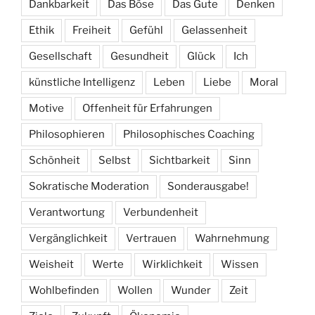
Dankbarkeit
Das Böse
Das Gute
Denken
Ethik
Freiheit
Gefühl
Gelassenheit
Gesellschaft
Gesundheit
Glück
Ich
künstliche Intelligenz
Leben
Liebe
Moral
Motive
Offenheit für Erfahrungen
Philosophieren
Philosophisches Coaching
Schönheit
Selbst
Sichtbarkeit
Sinn
Sokratische Moderation
Sonderausgabe!
Verantwortung
Verbundenheit
Vergänglichkeit
Vertrauen
Wahrnehmung
Weisheit
Werte
Wirklichkeit
Wissen
Wohlbefinden
Wollen
Wunder
Zeit