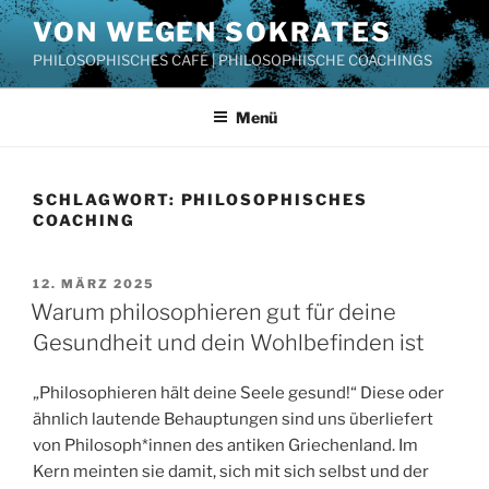
Zum
VON WEGEN SOKRATES
Inhalt
PHILOSOPHISCHES CAFÉ | PHILOSOPHISCHE COACHINGS
springen
Menü
SCHLAGWORT:
PHILOSOPHISCHES
COACHING
VERÖFFENTLICHT
12. MÄRZ 2025
AM
Warum philosophieren gut für deine
Gesundheit und dein Wohlbefinden ist
„Philosophieren hält deine Seele gesund!“ Diese oder
ähnlich lautende Behauptungen sind uns überliefert
von Philosoph*innen des antiken Griechenland. Im
Kern meinten sie damit, sich mit sich selbst und der