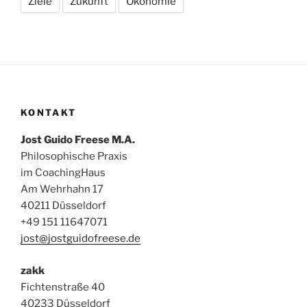
Ziele
Zukunft
Ökonomie
KONTAKT
Jost Guido Freese M.A.
Philosophische Praxis
im CoachingHaus
Am Wehrhahn 17
40211 Düsseldorf
+49 151 11647071
jost@jostguidofreese.de
zakk
Fichtenstraße 40
40233 Düsseldorf