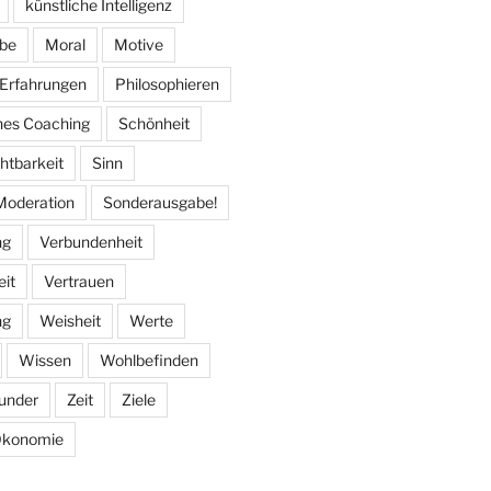
künstliche Intelligenz
ebe
Moral
Motive
 Erfahrungen
Philosophieren
hes Coaching
Schönheit
htbarkeit
Sinn
Moderation
Sonderausgabe!
ng
Verbundenheit
eit
Vertrauen
ng
Weisheit
Werte
Wissen
Wohlbefinden
under
Zeit
Ziele
konomie