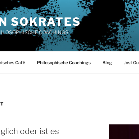
N SOKRATES
PHILOSOPHISCHE COACHINGS
hisches Café
Philosophische Coachings
Blog
Jost Gu
IT
glich oder ist es