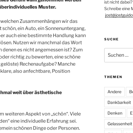
ist nicht dabei?
überindividuelles Muster.
Schreibe eine M
jost@jostguido
 in welchen Zusammenhängen wir das
st schön, ein Auto, ein Sonnenuntergang,
Aber auch eine bestimmte Handlung kann
SUCHE
slösen. Nutzen wir manchmal das Wort
n denen es nicht angemessen ist? Zum
Suchen
oder richtig zu bewerten, eine schöne
nach:
tig gelöste) Rechenaufgabe? Manche
 klare, also anfechtbare, Position
THEMEN
Andere
B
mal weit über ästhetische
Dankbarkeit
Denken
E
 weiteren Aspekt von „schön“. Viele
den“ eine individuelle Erfahrung sei.
Gelassenheit
gemein schönen Dinge oder Personen.