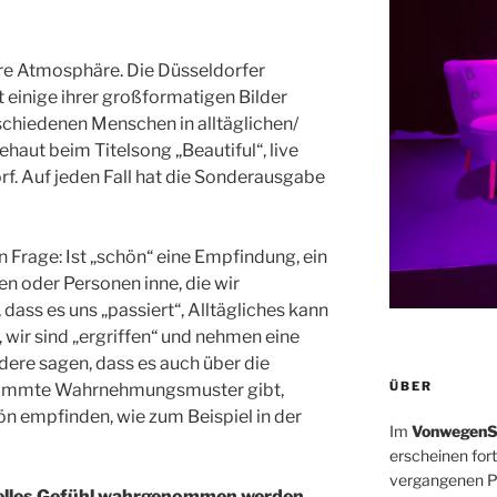
e Atmosphäre. Die Düsseldorfer
t einige ihrer großformatigen Bilder
schiedenen Menschen in alltäglichen/
ehaut beim Titelsong „Beautiful“, live
. Auf jeden Fall hat die Sonderausgabe
n Frage: Ist „schön“ eine Empfindung, ein
n oder Personen inne, die wir
ss es uns „passiert“, Alltägliches kann
, wir sind „ergriffen“ und nehmen eine
ere sagen, dass es auch über die
ÜBER
stimmte Wahrnehmungsmuster gibt,
n empfinden, wie zum Beispiel in der
Im
VonwegenS
erscheinen for
vergangenen Ph
duelles Gefühl wahrgenommen werden