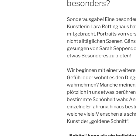
besonders?
Sonderausgabe! Eine besonder
Künstlerin Lara Rottinghaus ha
mitgebracht. Portraits von ver
nicht alltäglichen Szenen. Gäns
gesungen von Sarah Seppendorf
etwas Besonderes zu bieten!
Wir beginnen mit einer weitere
Gefühl oder wohnt es den Dinge
wahrnehmen? Manche meinen, da
plötzlich in uns etwas berühren
bestimmte Schönheit wahr. And
einzelne Erfahrung hinaus be
welche viele Menschen als schö
Kunst der „goldene Schnitt“.
„Schön“ kann als ein indivi