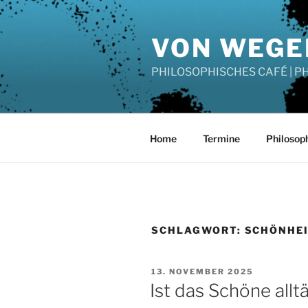
Zum
Inhalt
VON WEGE
springen
PHILOSOPHISCHES CAFÉ | 
Home
Termine
Philosop
SCHLAGWORT:
SCHÖNHE
VERÖFFENTLICHT
13. NOVEMBER 2025
AM
Ist das Schöne alltä