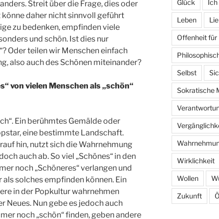
Glück
Ich
nders. Streit über die Frage, dies oder
 könne daher nicht sinnvoll geführt
Leben
Li
ige zu bedenken, empfinden viele
Offenheit für
onders und schön. Ist dies nur
“? Oder teilen wir Menschen einfach
Philosophisc
g, also auch des Schönen miteinander?
Selbst
Sic
s“ von vielen Menschen als „schön“
Sokratische 
Verantwortu
glich“. Ein berühmtes Gemälde oder
Vergänglichk
Popstar, eine bestimmte Landschaft.
Wahrnehmu
rauf hin, nutzt sich die Wahrnehmung
och auch ab. So viel „Schönes“ in den
Wirklichkeit
mmer noch „Schöneres“ verlangen und
Wollen
W
 als solches empfinden können. Ein
ere in der Popkultur wahrnehmen
Zukunft
Ö
r Neues. Nun gebe es jedoch auch
immer noch „schön“ finden, geben andere