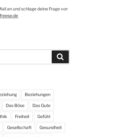
ail an und schlage deine Frage vor:
freese.de
Suchen
eziehung
Beziehungen
Das Böse
Das Gute
thik
Freiheit
Gefühl
Gesellschaft
Gesundheit