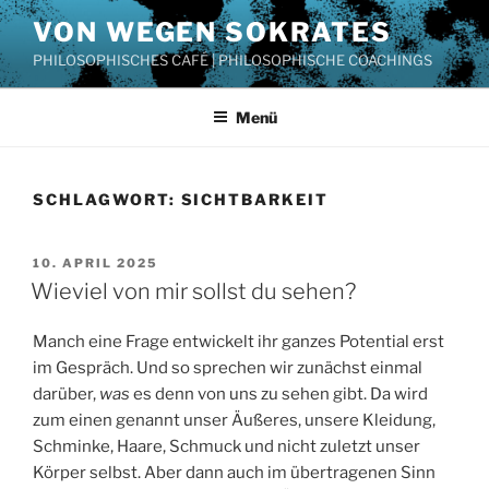
Zum
VON WEGEN SOKRATES
Inhalt
PHILOSOPHISCHES CAFÉ | PHILOSOPHISCHE COACHINGS
springen
Menü
SCHLAGWORT:
SICHTBARKEIT
VERÖFFENTLICHT
10. APRIL 2025
AM
Wieviel von mir sollst du sehen?
Manch eine Frage entwickelt ihr ganzes Potential erst
im Gespräch. Und so sprechen wir zunächst einmal
darüber,
was
es denn von uns zu sehen gibt. Da wird
zum einen genannt unser Äußeres, unsere Kleidung,
Schminke, Haare, Schmuck und nicht zuletzt unser
Körper selbst. Aber dann auch im übertragenen Sinn