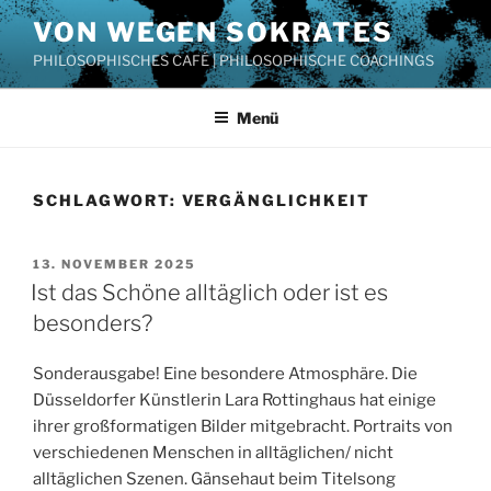
Zum
VON WEGEN SOKRATES
Inhalt
PHILOSOPHISCHES CAFÉ | PHILOSOPHISCHE COACHINGS
springen
Menü
SCHLAGWORT:
VERGÄNGLICHKEIT
VERÖFFENTLICHT
13. NOVEMBER 2025
AM
Ist das Schöne alltäglich oder ist es
besonders?
Sonderausgabe! Eine besondere Atmosphäre. Die
Düsseldorfer Künstlerin Lara Rottinghaus hat einige
ihrer großformatigen Bilder mitgebracht. Portraits von
verschiedenen Menschen in alltäglichen/ nicht
alltäglichen Szenen. Gänsehaut beim Titelsong