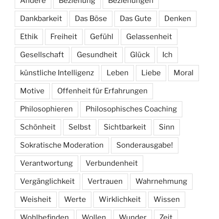
Andere
Beziehung
Beziehungen
Dankbarkeit
Das Böse
Das Gute
Denken
Ethik
Freiheit
Gefühl
Gelassenheit
Gesellschaft
Gesundheit
Glück
Ich
künstliche Intelligenz
Leben
Liebe
Moral
Motive
Offenheit für Erfahrungen
Philosophieren
Philosophisches Coaching
Schönheit
Selbst
Sichtbarkeit
Sinn
Sokratische Moderation
Sonderausgabe!
Verantwortung
Verbundenheit
Vergänglichkeit
Vertrauen
Wahrnehmung
Weisheit
Werte
Wirklichkeit
Wissen
Wohlbefinden
Wollen
Wunder
Zeit