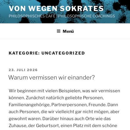
Zum
VON WEGEN SOKRATES
Inhalt
PHILOSOPHISCHES CAFÉ | PHILOSOPHISCHE COACHINGS
springen
Menü
KATEGORIE:
UNCATEGORIZED
VERÖFFENTLICHT
23. JULI 2026
AM
Warum vermissen wir einander?
Wir beginnen mit vielen Beispielen, was wir vermissen
können. Zunächst natürlich geliebte Personen,
Familienangehörige, Partnerpersonen, Freunde. Dann
auch Personen, die wir vielleicht gar nicht mögen, aber
gewohnt waren. Darüber hinaus auch Orte wie das
Zuhause, der Geburtsort, einen Platz mit dem schöne