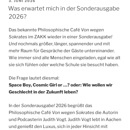
VERÖFFENTLICHT
3. JUNI 2026
AM
Was erwartet mich in der Sonderausgabe
2026?
Das bekannte Philosophische Café
Von wegen
Sokrates
im ZAKK wieder in einer
Sonderausgabe!
Und n
ochmals größer, länger, spannender und mit
mehr Raum für Gespräche der Gäste untereinander.
Wie immer sind alle Menschen eingeladen, egal wie alt
sie sich fühlen oder welche Schule sie besucht haben.
Die Frage lautet diesmal:
Space Boy, Cosmic Girl or …? oder: Wie wollen wir
Geschlecht in der Zukunft leben?
In der
Sonderausgabe!
2026 begrüßt das
Philosophische Café
Von wegen Sokrates
die Autorin
und Podcasterin Judith Vogt. Judith Vogt lebt in Aachen
und genießt den Luxus, sich in jeder Hinsicht mit