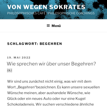
Zum
VON WEGEN SOKRATES
Inhalt
PHILOSOPHISCHES CAFÉ | PHILOSOPHISCHE COACHINGS
springen
Menü
SCHLAGWORT:
BEGEHREN
VERÖFFENTLICHT
19. MAI 2022
AM
Wie sprechen wir über unser Begehren?
￼
Wir sind uns zunächst nicht einig, was wir mit dem
Wort „Begehren“bezeichnen. Es kann unsere sexuellen
Wünsche meinen, aber aushandele Wünsche, wie
Glück oder ein neues Auto oder nur eine Kugel
Schokoladeneis. Wir suchen verschiedene ähnliche