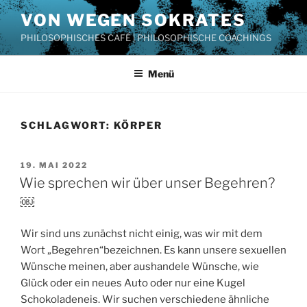
Zum
VON WEGEN SOKRATES
Inhalt
PHILOSOPHISCHES CAFÉ | PHILOSOPHISCHE COACHINGS
springen
Menü
SCHLAGWORT:
KÖRPER
VERÖFFENTLICHT
19. MAI 2022
AM
Wie sprechen wir über unser Begehren?
￼
Wir sind uns zunächst nicht einig, was wir mit dem
Wort „Begehren“bezeichnen. Es kann unsere sexuellen
Wünsche meinen, aber aushandele Wünsche, wie
Glück oder ein neues Auto oder nur eine Kugel
Schokoladeneis. Wir suchen verschiedene ähnliche