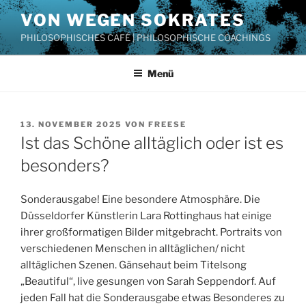
Zum
VON WEGEN SOKRATES
Inhalt
PHILOSOPHISCHES CAFÉ | PHILOSOPHISCHE COACHINGS
springen
Menü
VERÖFFENTLICHT
13. NOVEMBER 2025
VON
FREESE
AM
Ist das Schöne alltäglich oder ist es
besonders?
Sonderausgabe! Eine besondere Atmosphäre. Die
Düsseldorfer Künstlerin Lara Rottinghaus hat einige
ihrer großformatigen Bilder mitgebracht. Portraits von
verschiedenen Menschen in alltäglichen/ nicht
alltäglichen Szenen. Gänsehaut beim Titelsong
„Beautiful“, live gesungen von Sarah Seppendorf. Auf
jeden Fall hat die Sonderausgabe etwas Besonderes zu