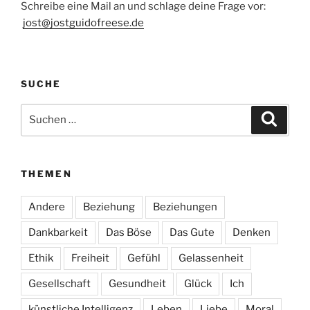
Schreibe eine Mail an und schlage deine Frage vor:
jost@jostguidofreese.de
SUCHE
Suchen
Suche
nach:
THEMEN
Andere
Beziehung
Beziehungen
Dankbarkeit
Das Böse
Das Gute
Denken
Ethik
Freiheit
Gefühl
Gelassenheit
Gesellschaft
Gesundheit
Glück
Ich
künstliche Intelligenz
Leben
Liebe
Moral