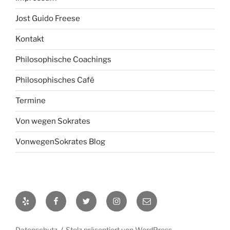
Jost Guido Freese
Kontakt
Philosophische Coachings
Philosophisches Café
Termine
Von wegen Sokrates
VonwegenSokrates Blog
Yelp
Facebook
Twitter
Instagram
E-
Mail
Datenschutz
Stolz präsentiert von WordPress