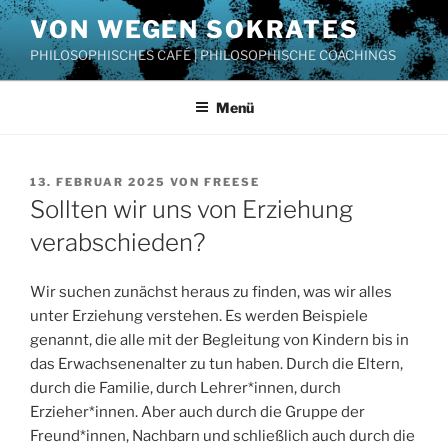
Zum
VON WEGEN SOKRATES
Inhalt
PHILOSOPHISCHES CAFÉ | PHILOSOPHISCHE COACHINGS
springen
Menü
VERÖFFENTLICHT
13. FEBRUAR 2025
VON
FREESE
AM
Sollten wir uns von Erziehung
verabschieden?
Wir suchen zunächst heraus zu finden, was wir alles
unter Erziehung verstehen. Es werden Beispiele
genannt, die alle mit der Begleitung von Kindern bis in
das Erwachsenenalter zu tun haben. Durch die Eltern,
durch die Familie, durch Lehrer*innen, durch
Erzieher*innen. Aber auch durch die Gruppe der
Freund*innen, Nachbarn und schließlich auch durch die