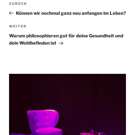
Beitragsnavigation
Vorheriger
ZURÜCK
Beitrag
Können wir nochmal ganz neu anfangen im Leben?
Nächster
WEITER
Beitrag
Warum philosophieren gut für deine Gesundheit und
dein Wohlbefinden ist