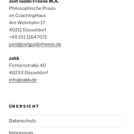
Jost Guido Freese M.A.
Philosophische Praxis
im CoachingHaus
Am Wehrhahn 17
40211 Düsseldorf
+49 151 11647071
jost@jostguidofreese.de
zakk
Fichtenstraße 40
40233 Düsseldorf
info@zakk.de
ÜBERSICHT
Datenschutz
Impressum