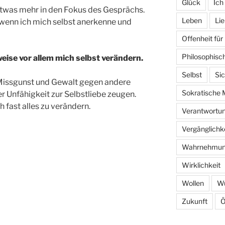
Glück
Ich
twas mehr in den Fokus des Gesprächs.
Leben
Li
, wenn ich mich selbst anerkenne und
Offenheit für
Philosophisc
eise vor allem mich selbst verändern.
Selbst
Sic
issgunst und Gewalt gegen andere
Sokratische 
er Unfähigkeit zur Selbstliebe zeugen.
 fast alles zu verändern.
Verantwortu
Vergänglichk
Wahrnehmu
Wirklichkeit
Wollen
W
Zukunft
Ö