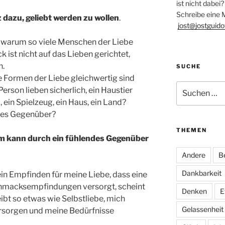
ist nicht dabei?
Schreibe eine M
z dazu, geliebt werden zu wollen
.
jost@jostguido
n, warum so viele Menschen der Liebe
k ist nicht auf das Lieben gerichtet,
n.
SUCHE
lle Formen der Liebe gleichwertig sind
Suchen
erson lieben sicherlich, ein Haustier
nach:
, ein Spielzeug, ein Haus, ein Land?
ndes Gegenüber?
THEMEN
rm kann durch ein fühlendes Gegenüber
Andere
B
Dankbarkeit
ein Empfinden für meine Liebe, dass eine
chmacksempfindungen versorgt, scheint
Denken
E
eibt so etwas wie Selbstliebe, mich
Gelassenheit
versorgen und meine Bedürfnisse