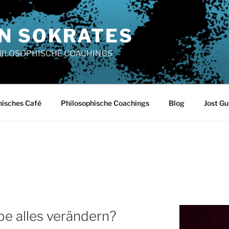
N SOKRATES
PHILOSOPHISCHE COACHINGS
hisches Café
Philosophische Coachings
Blog
Jost Gu
be alles verändern?