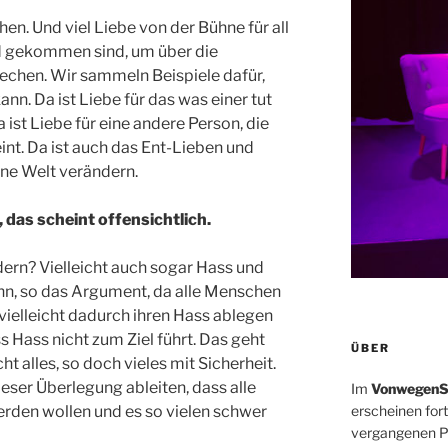
hen. Und viel Liebe von der Bühne für all
d gekommen sind, um über die
echen. Wir sammeln Beispiele dafür,
ann. Da ist Liebe für das was einer tut
 ist Liebe für eine andere Person, die
nt. Da ist auch das Ent-Lieben und
ine Welt verändern.
, das scheint offensichtlich.
ern? Vielleicht auch sogar Hass und
nn, so das Argument, da alle Menschen
 vielleicht dadurch ihren Hass ablegen
s Hass nicht zum Ziel führt. Das geht
ÜBER
t alles, so doch vieles mit Sicherheit.
ieser Überlegung ableiten, dass alle
Im
VonwegenS
rden wollen und es so vielen schwer
erscheinen for
vergangenen Ph