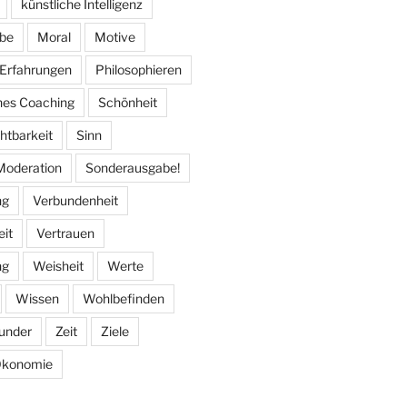
künstliche Intelligenz
ebe
Moral
Motive
 Erfahrungen
Philosophieren
hes Coaching
Schönheit
htbarkeit
Sinn
Moderation
Sonderausgabe!
ng
Verbundenheit
eit
Vertrauen
ng
Weisheit
Werte
Wissen
Wohlbefinden
under
Zeit
Ziele
konomie