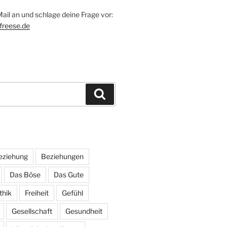
ail an und schlage deine Frage vor:
freese.de
Suchen
eziehung
Beziehungen
Das Böse
Das Gute
thik
Freiheit
Gefühl
Gesellschaft
Gesundheit