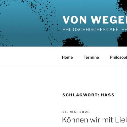
Zum
Inhalt
VON WEGE
springen
PHILOSOPHISCHES CAFÉ | 
Home
Termine
Philosop
SCHLAGWORT:
HASS
VERÖFFENTLICHT
21. MAI 2026
AM
Können wir mit Lie