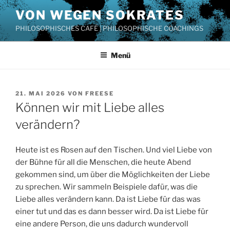
Zum
VON WEGEN SOKRATES
Inhalt
PHILOSOPHISCHES CAFÉ | PHILOSOPHISCHE COACHINGS
springen
Menü
VERÖFFENTLICHT
21. MAI 2026
VON
FREESE
AM
Können wir mit Liebe alles
verändern?
Heute ist es Rosen auf den Tischen. Und viel Liebe von
der Bühne für all die Menschen, die heute Abend
gekommen sind, um über die Möglichkeiten der Liebe
zu sprechen. Wir sammeln Beispiele dafür, was die
Liebe alles verändern kann. Da ist Liebe für das was
einer tut und das es dann besser wird. Da ist Liebe für
eine andere Person, die uns dadurch wundervoll