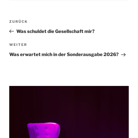
Beitragsnavigation
Vorheriger
ZURÜCK
Beitrag
Was schuldet die Gesellschaft mir?
Nächster
WEITER
Beitrag
Was erwartet mich in der Sonderausgabe 2026?