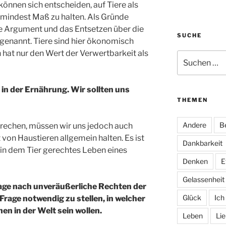
 können sich entscheiden, auf Tiere als
umindest Maß zu halten. Als Gründe
e Argument und das Entsetzen über die
SUCHE
 genannt. Tiere sind hier ökonomisch
 hat nur den Wert der Verwertbarkeit als
Suchen
nach:
in der Ernährung. Wir sollten uns
THEMEN
Andere
B
prechen, müssen wir uns jedoch auch
t von Haustieren allgemein halten. Es ist
Dankbarkeit
in dem Tier gerechtes Leben eines
Denken
E
Gelassenheit
 Frage nach unveräußerliche Rechten der
Glück
Ich
 Frage notwendig zu stellen, in welcher
n in der Welt sein wollen.
Leben
Li