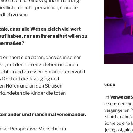
den sich für eine vegane Ernährung.
hiedlich, manche persönlich, manche
lich zu sein.
le, dass alle Wesen gleich viel wert
f haben, nur um ihrer selbst willen zu
ichermaßen?
rinnert sich daran, dass es in seiner
ar, mit den Tieren zu leben und auch
hten und zu essen. Ein anderer erzählt
s Dorf auf die Jagd ging und
ÜBER
den Höfen und an den Straßen
rkundeten die Kinder die toten
Im
VonwegenS
erscheinen for
vergangenen Ph
teinander und manchmal voneinander.
ist nicht dabei?
Schreibe eine M
ieser Perspektive. Menschen in
jost@jostguido