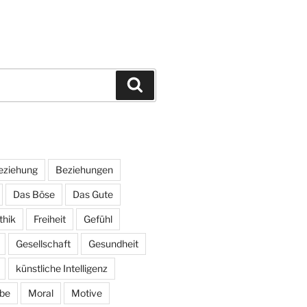
Suchen
eziehung
Beziehungen
Das Böse
Das Gute
thik
Freiheit
Gefühl
Gesellschaft
Gesundheit
künstliche Intelligenz
ebe
Moral
Motive