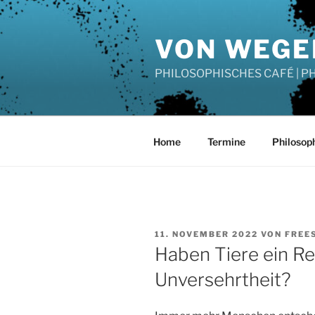
Zum
Inhalt
VON WEGE
springen
PHILOSOPHISCHES CAFÉ | 
Home
Termine
Philosop
VERÖFFENTLICHT
11. NOVEMBER 2022
VON
FREE
AM
Haben Tiere ein R
Unversehrtheit?