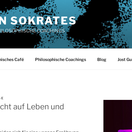
N SOKRATES
PHILOSOPHISCHE COACHINGS
hisches Café
Philosophische Coachings
Blog
Jost Gu
SE
echt auf Leben und