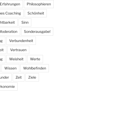
 Erfahrungen
Philosophieren
hes Coaching
Schönheit
htbarkeit
Sinn
Moderation
Sonderausgabe!
ng
Verbundenheit
eit
Vertrauen
ng
Weisheit
Werte
Wissen
Wohlbefinden
under
Zeit
Ziele
konomie