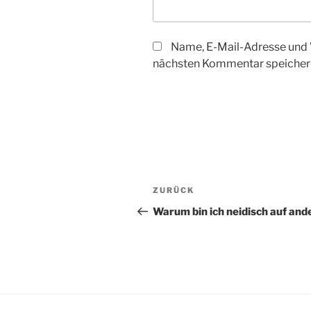
Name, E-Mail-Adresse und 
nächsten Kommentar speicher
Beitragsnavigation
Vorheriger
ZURÜCK
Beitrag
Warum bin ich neidisch auf and