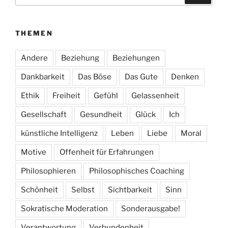
THEMEN
Andere
Beziehung
Beziehungen
Dankbarkeit
Das Böse
Das Gute
Denken
Ethik
Freiheit
Gefühl
Gelassenheit
Gesellschaft
Gesundheit
Glück
Ich
künstliche Intelligenz
Leben
Liebe
Moral
Motive
Offenheit für Erfahrungen
Philosophieren
Philosophisches Coaching
Schönheit
Selbst
Sichtbarkeit
Sinn
Sokratische Moderation
Sonderausgabe!
Verantwortung
Verbundenheit