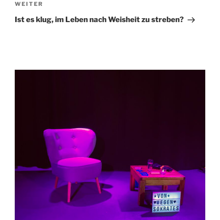
Nächster
WEITER
Beitrag
Ist es klug, im Leben nach Weisheit zu streben?