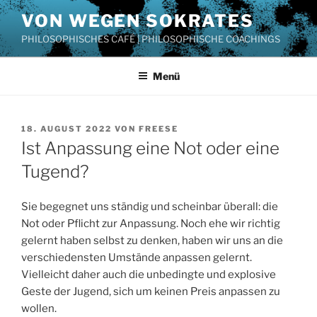
Zum
VON WEGEN SOKRATES
Inhalt
PHILOSOPHISCHES CAFÉ | PHILOSOPHISCHE COACHINGS
springen
Menü
VERÖFFENTLICHT
18. AUGUST 2022
VON
FREESE
AM
Ist Anpassung eine Not oder eine
Tugend?
Sie begegnet uns ständig und scheinbar überall: die
Not oder Pflicht zur Anpassung. Noch ehe wir richtig
gelernt haben selbst zu denken, haben wir uns an die
verschiedensten Umstände anpassen gelernt.
Vielleicht daher auch die unbedingte und explosive
Geste der Jugend, sich um keinen Preis anpassen zu
wollen.