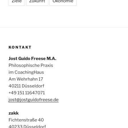
Ziele
Zukunft
Ökonomie
KONTAKT
Jost Guido Freese M.A.
Philosophische Praxis
im CoachingHaus
Am Wehrhahn 17
40211 Düsseldorf
+49 151 11647071
jost@jostguidofreese.de
zakk
Fichtenstraße 40
40233 Düsseldorf