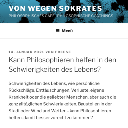
Zum
VON WEGEN SOKRATES
Inhalt
PHILOSOPHISCHES CAFÉ | PHILOSOPHISCHE COACHINGS
springen
Menü
VERÖFFENTLICHT
14. JANUAR 2021
VON
FREESE
AM
Kann Philosophieren helfen in den
Schwierigkeiten des Lebens?
Schwierigkeiten des Lebens, wie persönliche
Rückschläge, Enttäuschungen, Verluste, eigene
Krankheit oder die geliebter Menschen, aber auch die
ganz alltäglichen Schwierigkeiten, Baustellen in der
Stadt oder Wind und Wetter – kann Philosophieren
helfen, damit besser zurecht zu kommen?