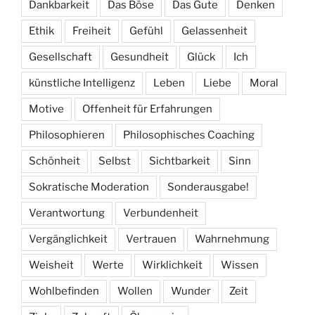
Dankbarkeit
Das Böse
Das Gute
Denken
Ethik
Freiheit
Gefühl
Gelassenheit
Gesellschaft
Gesundheit
Glück
Ich
künstliche Intelligenz
Leben
Liebe
Moral
Motive
Offenheit für Erfahrungen
Philosophieren
Philosophisches Coaching
Schönheit
Selbst
Sichtbarkeit
Sinn
Sokratische Moderation
Sonderausgabe!
Verantwortung
Verbundenheit
Vergänglichkeit
Vertrauen
Wahrnehmung
Weisheit
Werte
Wirklichkeit
Wissen
Wohlbefinden
Wollen
Wunder
Zeit