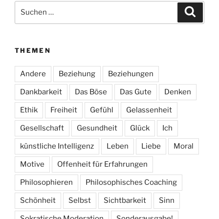
Suchen
Suche
nach:
THEMEN
Andere
Beziehung
Beziehungen
Dankbarkeit
Das Böse
Das Gute
Denken
Ethik
Freiheit
Gefühl
Gelassenheit
Gesellschaft
Gesundheit
Glück
Ich
künstliche Intelligenz
Leben
Liebe
Moral
Motive
Offenheit für Erfahrungen
Philosophieren
Philosophisches Coaching
Schönheit
Selbst
Sichtbarkeit
Sinn
Sokratische Moderation
Sonderausgabe!