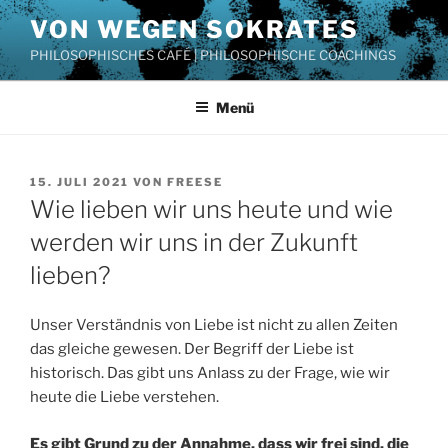
Zum
VON WEGEN SOKRATES
Inhalt
PHILOSOPHISCHES CAFÉ | PHILOSOPHISCHE COACHINGS
springen
Menü
VERÖFFENTLICHT
15. JULI 2021
VON
FREESE
AM
Wie lieben wir uns heute und wie
werden wir uns in der Zukunft
lieben?
Unser Verständnis von Liebe ist nicht zu allen Zeiten
das gleiche gewesen. Der Begriff der Liebe ist
historisch. Das gibt uns Anlass zu der Frage, wie wir
heute die Liebe verstehen.
Es gibt Grund zu der Annahme, dass wir frei sind, die