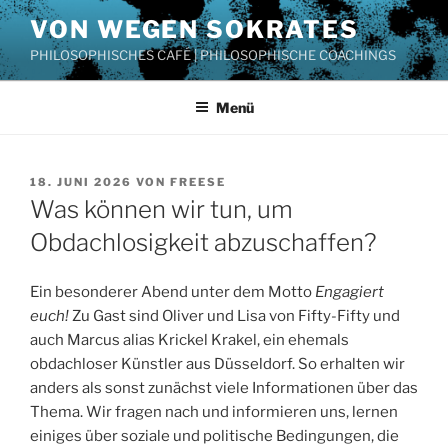
Zum
VON WEGEN SOKRATES
Inhalt
PHILOSOPHISCHES CAFÉ | PHILOSOPHISCHE COACHINGS
springen
Menü
VERÖFFENTLICHT
18. JUNI 2026
VON
FREESE
AM
Was können wir tun, um
Obdachlosigkeit abzuschaffen?
Ein besonderer Abend unter dem Motto
Engagiert
euch!
Zu Gast sind Oliver und Lisa von Fifty-Fifty und
auch Marcus alias Krickel Krakel, ein ehemals
obdachloser Künstler aus Düsseldorf. So erhalten wir
anders als sonst zunächst viele Informationen über das
Thema. Wir fragen nach und informieren uns, lernen
einiges über soziale und politische Bedingungen, die