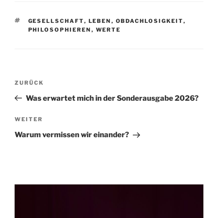
SCHLAGWÖRTER
GESELLSCHAFT
,
LEBEN
,
OBDACHLOSIGKEIT
,
PHILOSOPHIEREN
,
WERTE
Beitragsnavigation
Vorheriger
ZURÜCK
Beitrag
Was erwartet mich in der Sonderausgabe 2026?
Nächster
WEITER
Beitrag
Warum vermissen wir einander?