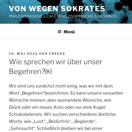
Zum
VON WEGEN SOKRATES
Inhalt
PHILOSOPHISCHES CAFÉ | PHILOSOPHISCHE COACHINGS
springen
Menü
VERÖFFENTLICHT
19. MAI 2022
VON
FREESE
AM
Wie sprechen wir über unser
Begehren?￼
Wir sind uns zunächst nicht einig, was wir mit dem
Wort „Begehren“bezeichnen. Es kann unsere sexuellen
Wünsche meinen, aber aushandele Wünsche, wie
Glück oder ein neues Auto oder nur eine Kugel
Schokoladeneis. Wir suchen verschiedene ähnliche
Worte, wie „Lust“, „Bedürfnis“, „Begierde“,
„Sehnsucht“. Schließlich bleiben wir bei einer